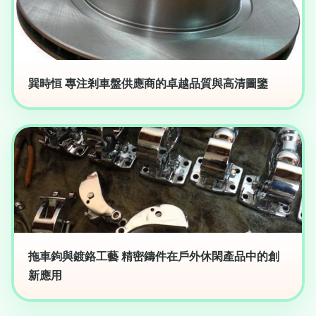
巽時恒 專注剎車盤供應商的卓越品質與高清圖鑒
拖車鉤與鍍鉻工藝 精密鑄件在戶外休閑產品中的創
新應用