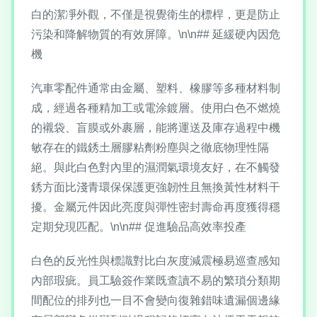
白的潔凈外觀，不僅是視覺衛生的標桿，更是防止
污染和降解物質的有效屏障。\n\n## 延緩硬內因危
機
汽車零配件通常由金屬、塑料、橡膠等多種材料制
成，經過各種精加工或電涂鍍層。使用白色不燃燒
的襯袋、盲膜或外裹層，能將運送及庫存過程中機
敏存在的鐵銹土層膠粘劑粉塵與之徹底物理性隔
絕。與此白色對內里的濕潤氣環境友好，在不觸發
銹方面比淺青環保保護更強韌性且無換黃性材料干
擾。金屬元件因此亮度與彈性密封壽命再度獲得穩
定期兌現匹配。\n\n## 促進驗品高效率投產
白色的反光性與標識對比白灰度減震極易巡查感知
內部瑕疵。員工驗簽作業既查讀不易的繁瑣分類期
間配位的排列也一目不會變向復雜錯味遺漏個邊緣